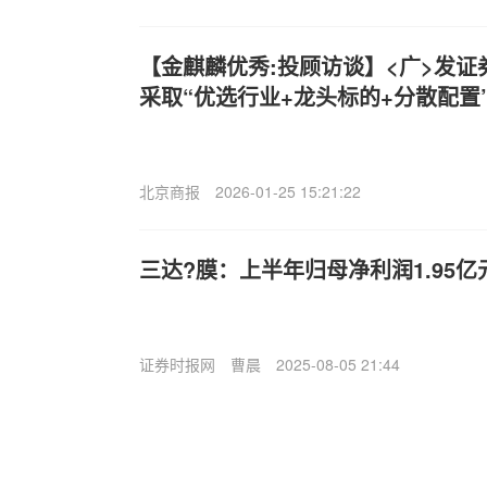
【金麒麟优秀:投顾访谈】<广>发
采取“优选行业+龙头标的+分散配置
北京商报
2026-01-25 15:21:22
三达?膜：上半年归母净利润1.95亿元
证券时报网
曹晨
2025-08-05 21:44